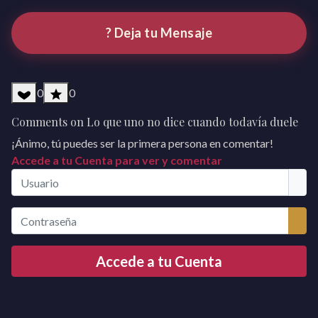
? Deja tu Mensaje
0
0
Comments on Lo que uno no dice cuando todavía duele
¡Ánimo, tú puedes ser la primera persona en comentar!
Accede a tu Cuenta para ver y comentar
Usuario
Contraseña
Mos
Accede a tu Cuenta